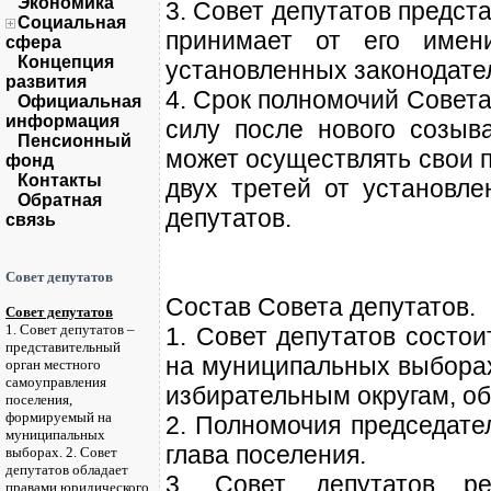
Экономика
3. Совет депутатов предст
Социальная
принимает от его имен
сфера
Концепция
установленных законодате
развития
4. Срок полномочий Совета 
Официальная
информация
силу после нового созыва
Пенсионный
может осуществлять свои 
фонд
Контакты
двух третей от установл
Обратная
депутатов.
связь
Совет депутатов
Состав Совета депутатов.
Совет депутатов
1. Совет депутатов –
1. Совет депутатов состои
представительный
на муниципальных выбора
орган местного
самоуправления
избирательным округам, о
поселения,
формируемый на
2. Полномочия председате
муниципальных
глава поселения.
выборах. 2. Совет
депутатов обладает
3. Совет депутатов р
правами юридического