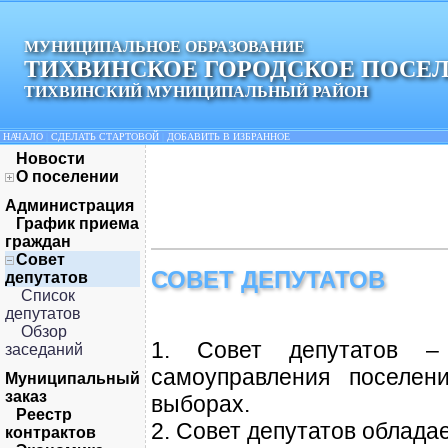
МУНИЦИПАЛЬНОЕ ОБРАЗОВАНИЕ
ТИХВИНСКОЕ ГОРОДСКОЕ ПОСЕ
ТИХВИНСКИЙ МУНИЦИПАЛЬНЫЙ РАЙОН
НАЧАЛО
|
СДЕЛАТЬ СТАРТОВОЙ
|
ДОБАВИТЬ В ИЗБРАННОЕ
Новости
О поселении
Администрация
График приема
граждан
Совет
СОВЕТ ДЕПУТАТОВ
депутатов
Список
депутатов
Обзор
1. Совет депутатов – 
заседаний
самоуправления поселен
Муниципальный
заказ
выборах.
Реестр
2. Совет депутатов облада
контрактов