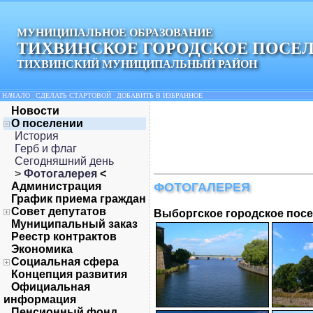
МУНИЦИПАЛЬНОЕ ОБРАЗОВАНИЕ
ТИХВИНСКОЕ ГОРОДСКОЕ ПОСЕ
ТИХВИНСКИЙ МУНИЦИПАЛЬНЫЙ РАЙОН
НАЧАЛО
|
СДЕЛАТЬ СТАРТОВОЙ
|
ДОБАВИТЬ В ИЗБРАННОЕ
Новости
О поселении
История
Герб и флаг
Сегодняшний день
>
Фотогалерея
<
Администрация
ФОТОГАЛЕРЕЯ
График приема граждан
Совет депутатов
Выборгское городское пос
Муниципальный заказ
Реестр контрактов
Экономика
Социальная сфера
Концепция развития
Официальная
информация
Пенсионный фонд